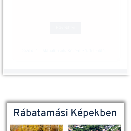
Bővebben
Aktualitások
Közérdekű
Település
,
,
2026.01.21.
Rábatamási Képekben