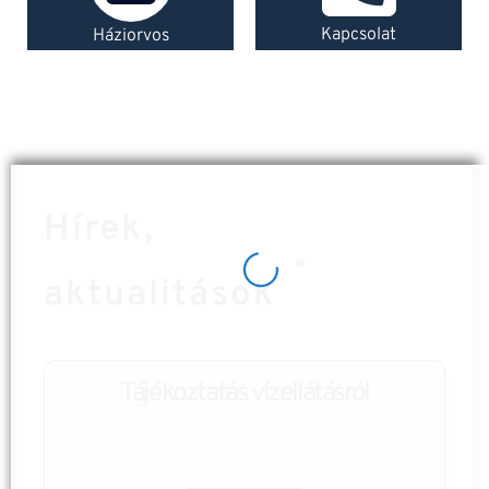
Kapcsolat
Háziorvos
Hírek,
aktualitások
Tájékoztatás vízellátásról