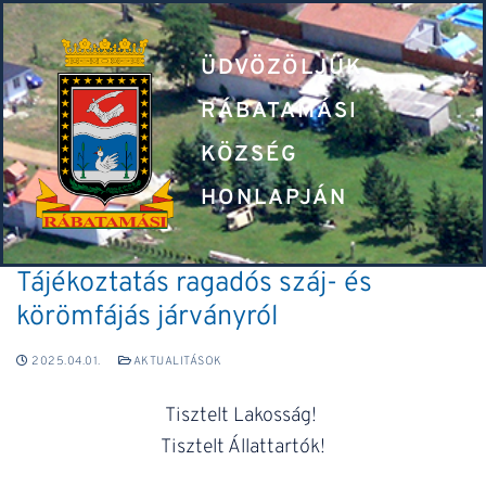
ÜDVÖZÖLJÜK
RÁBATAMÁSI
KÖZSÉG
HONLAPJÁN
Tájékoztatás ragadós száj- és
körömfájás járványról
2025.04.01.
AKTUALITÁSOK
Tisztelt Lakosság!
Tisztelt Állattartók!