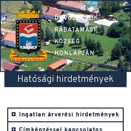
ÜDVÖZÖLJÜK
RÁBATAMÁSI
KÖZSÉG
HONLAPJÁN
Hatósági hirdetmények
Ingatlan árverési hirdetmények
Címképzéssel kapcsolatos