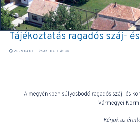
Tájékoztatás ragadós száj- és
2025.04.01.
AKTUALITÁSOK
A megyénkben súlyosbodó ragadós száj- és kör
Vármegyei Kormán
Kérjük az érinte