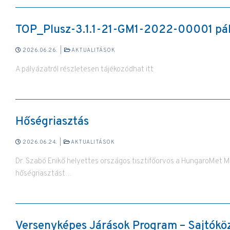
TOP_Plusz-3.1.1-21-GM1-2022-00001 pá
2026.06.26.
|
AKTUALITÁSOK
A pályázatról részletesen tájékozódhat itt
Hőségriasztás
2026.06.24.
|
AKTUALITÁSOK
Dr. Szabó Enikő helyettes országos tisztifőorvos a HungaroMet Mag
hőségriasztást…
Versenyképes Járások Program – Sajtók