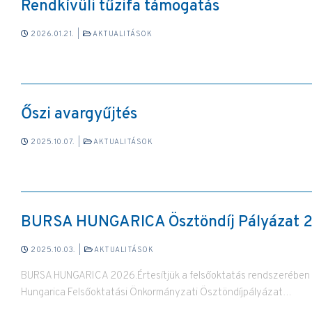
Rendkívüli tűzifa támogatás
2026.01.21.
|
AKTUALITÁSOK
Őszi avargyűjtés
2025.10.07.
|
AKTUALITÁSOK
BURSA HUNGARICA Ösztöndíj Pályázat 
2025.10.03.
|
AKTUALITÁSOK
BURSA HUNGARICA 2026.Értesítjük a felsőoktatás rendszerében t
Hungarica Felsőoktatási Önkormányzati Ösztöndíjpályázat…