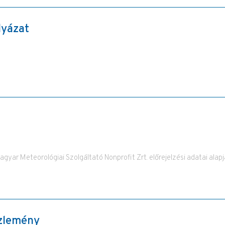
lyázat
yar Meteorológiai Szolgáltató Nonprofit Zrt. előrejelzési adatai alapj
özlemény