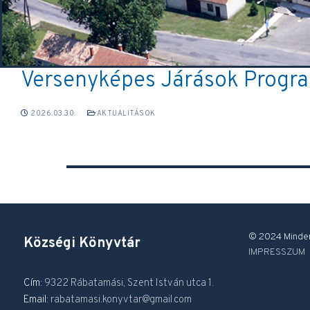
Versenyképes Járások Progr
2026.03.30.
AKTUALITÁSOK
© 2024 Minden
Községi Könyvtár
IMPRESSZUM
Cím:
9322 Rábatamási, Szent István utca 1.
Email:
rabatamasi.konyvtar@gmail.com