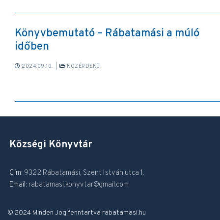
Könyvbemutató – Rábatamási a múló
időben
2024.09.10.
|
KÖZÉRDEKŰ
Községi Könyvtár
Cím:
9322 Rábatamási, Szent István utca 1.
Email:
rabatamasi.konyvtar@gmail.com
© 2024 Minden Jog fenntartva rabatamasi.hu