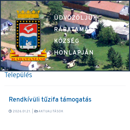
ÜDVÖZÖLJÜK
RÁBATAMÁSI
KÖZSÉG
HONLAPJÁN
Település
Rendkívüli tűzifa támogatás
2026.01.21.
|
AKTUALITÁSOK